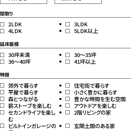
間取り
2LDK
3LDK
4LDK
5LDK以上
延床面積
30坪未満
30～35坪
36～40坪
41坪以上
特徴
郊外で暮らす
住宅街で暮らす
平屋で暮らす
小さく豊かに暮らす
森とつながる
豊かな時間を生む空間
薪ストーブを楽しむ
アウトドアを楽しむ
セカンドライフを楽し
2階リビングの家
む
ビルトインガレージの
玄関土間のある家