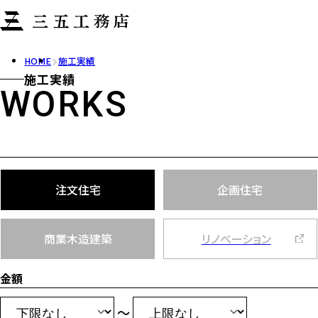
HOME
施工実績
施工実績
WORKS
注文住宅
企画住宅
商業木造建築
リノベーション
金額
～