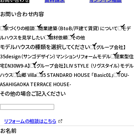
お問い合わせ
資料請求
オンライン相談
お問い合わせ内容
家づくりの相談
商業建築（BtoB/戸建て賃貸）について
モデ
ルハウスを見学したい
取材依頼
その他
モデルハウスの種類を選択してください
【グループ会社】
35design（サンゴデザイン）マンションリフォームモデル
提案型住
宅【N30W9-A】
【グループ会社】LIV STYLE （リヴスタイル）モデル
ハウス
山郷 Villa
35 STANDARD HOUSE 「Basic01」
TOU-
ASAHIGAOKA TERRACE HOUSE-
その他の場合ご記入ください
リフォームの相談はこちら
お名前