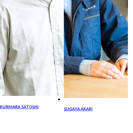
KURIHARA SATOSHI
SUGAYA AKARI