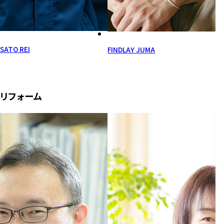
SATO REI
FINDLAY JUMA
リフォーム