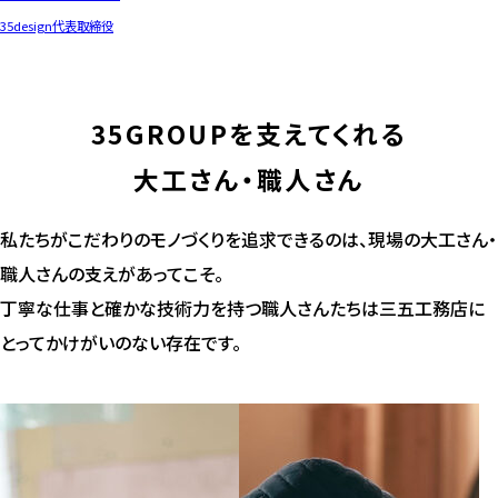
35design代表取締役
35GROUPを支えてくれる
大工さん・職人さん
私たちがこだわりのモノづくりを追求できるのは、現場の大工さん・
職人さんの支えがあってこそ。
丁寧な仕事と確かな技術力を持つ職人さんたちは三五工務店に
とってかけがいのない存在です。