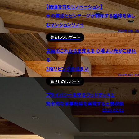
【価値を育むリノベーション】
木の質感とビンテージが調和する趣味を楽し
むマンションリノベ
2026.06.26
暮らしのレポート
夫婦のこれからを支える 心地よい光がこぼれ
る
2階リビングの住まい
2026.03.30
暮らしのレポート
プライバシーを守るウッドデッキと
効率的な家事動線を実現する土間収納
2026.02.02
35ストーリー一覧