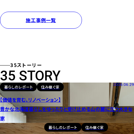
施工事例一覧
35ストーリー
35 STORY
2026.06.29
暮らしのレポート
住み継ぐ家
【価値を育む、リノベーション】
豊かな北海道暮らしをゆったりと受け止める山の麓に立つ大きな
家
暮らしのレポート
住み継ぐ家