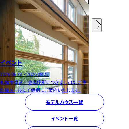
イベント
モデルハウ
【グループ会社】3
2026.08.22 - 2026.08.23
札幌市東区／会場住所につきましては、ご予
マンションリフォ
約後メールにて個別にご案内いたします。
モデルハウス一覧
イベント一覧