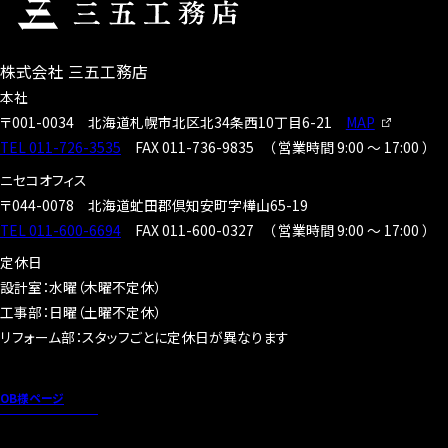
株式会社 三五工務店
本社
〒001-0034
北海道札幌市北区北34条西10丁目6-21
MAP
TEL 011-726-3535
FAX 011-736-9835
（
営業時間 9:00 〜 17:00
）
ニセコオフィス
〒044-0078
北海道虻田郡倶知安町字樺山65-19
TEL 011-600-6694
FAX 011-600-0327
（
営業時間 9:00 〜 17:00
）
定休日
設計室：水曜（木曜不定休）
工事部：日曜（土曜不定休）
リフォーム部：スタッフごとに定休日が異なります
OB様ページ