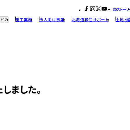
35ストーリ
施工実績
法人向け事業
北海道移住サポート
土地・
ービス
・リノベーション
構
ンテナンス
しました。