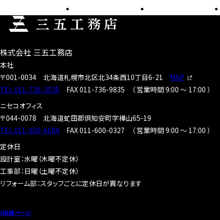
株式会社 三五工務店
本社
〒001-0034
北海道札幌市北区北34条西10丁目6-21
MAP
TEL 011-726-3535
FAX 011-736-9835
（
営業時間 9:00 〜 17:00
）
ニセコオフィス
〒044-0078
北海道虻田郡倶知安町字樺山65-19
TEL 011-600-6694
FAX 011-600-0327
（
営業時間 9:00 〜 17:00
）
定休日
設計室：水曜（木曜不定休）
工事部：日曜（土曜不定休）
リフォーム部：スタッフごとに定休日が異なります
OB様ページ