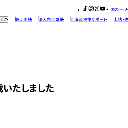
35ストーリ
施工実績
法人向け事業
北海道移住サポート
土地・
ービス
・リノベーション
構
ンテナンス
載いたしました