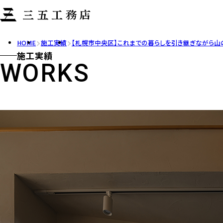
注文住宅
注文住宅
注文住宅
HOME
施工実績
【札幌市中央区】これまでの暮らしを引き継ぎながら山
施工実績
WORKS