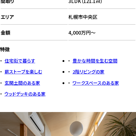
間取り
3LDK（121.1㎡）
エリア
札幌市中央区
金額
4,000万円～
特徴
住宅街で暮らす
豊かな時間を生む空間
薪ストーブを楽しむ
2階リビングの家
玄関土間のある家
ワークスペースのある家
ウッドデッキのある家