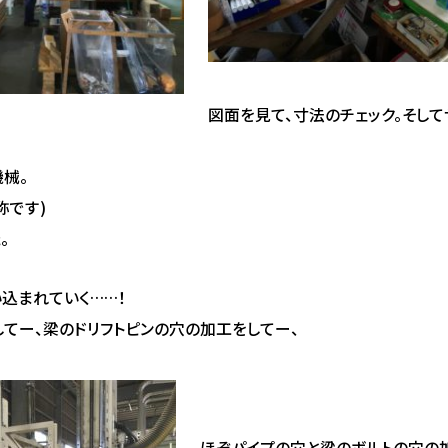
図面を見て、寸法のチェック。そし
械。
称です)
。
込まれていく……！
してー、梁のドリフトピンの穴の加工をしてー、
ほぞパイプの穴と梁のボルトの穴の