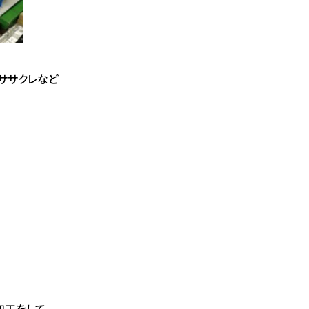
てササクレなど
加工をして