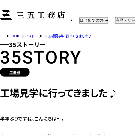
はじめての方へ
商品・サ
HOME
35ストーリー
工場見学に行ってきました♪
はじめての方へ
注文住宅
35ストーリー
建築までの流れ
企画住宅
35STORY
住宅性能
リフォーム
家具・外
工事部
アフターメ
工場見学に行ってきました♪
半年ぶりですね、こんにちは～。