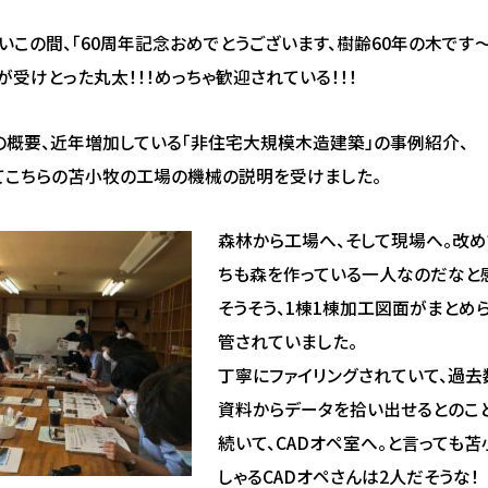
いこの間、「60周年記念おめでとうございます、樹齢60年の木です～
受けとった丸太！！！めっちゃ歓迎されている！！！
の概要、近年増加している「非住宅大規模木造建築」の事例紹介、
てこちらの苫小牧の工場の機械の説明を受けました。
森林から工場へ、そして現場へ。改め
ちも森を作っている一人なのだなと
そうそう、1棟1棟加工図面がまとめ
管されていました。
丁寧にファイリングされていて、過去
資料からデータを拾い出せるとのこと
続いて、CADオペ室へ。と言っても
しゃるCADオペさんは2人だそうな！