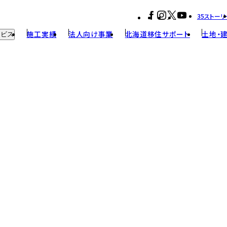
35ストーリ
施工実績
法人向け事業
北海道移住サポート
土地・
ービス
・リノベーション
構
ンテナンス