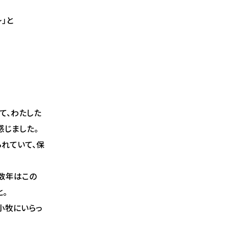
」と
て、わたした
感じました。
られていて、保
数年はこの
。
苫小牧にいらっ