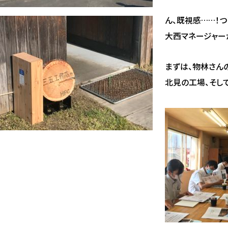
ん、既視感……！つ
大西マネージャーが
まずは、物林さん
北見の工場、そし