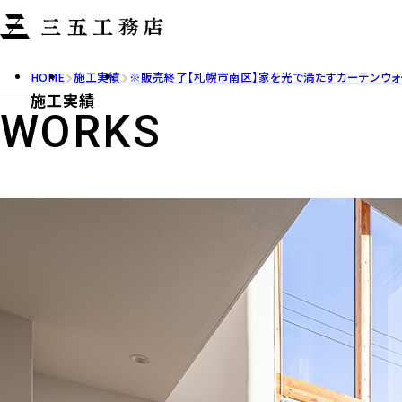
企画住宅
企画住宅
企画住宅
HOME
施工実績
※販売終了【札幌市南区】家を光で満たすカーテンウ
施工実績
WORKS